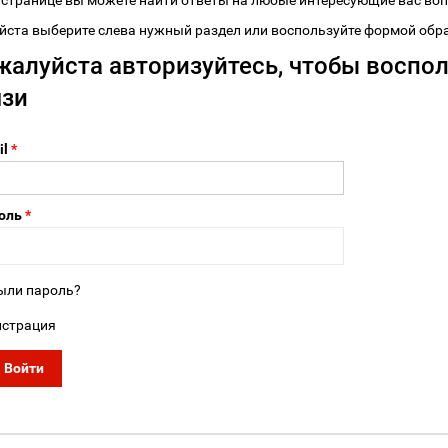
 странице вы можете найти ответы на любые интересующие вас во
ста выберите слева нужный раздел или воспользуйте формой обра
жалуйста авторизуйтесь, чтобы воспо
язи
il
*
оль
*
ыли пароль?
истрация
Войти