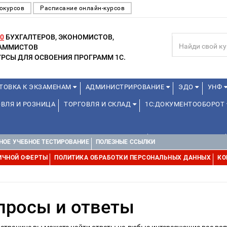
окурсов
Расписание онлайн-курсов
0
БУХГАЛТЕРОВ, ЭКОНОМИСТОВ,
РАММИСТОВ
РСЫ ДЛЯ ОСВОЕНИЯ ПРОГРАММ 1С.
ТОВКА К ЭКЗАМЕНАМ
АДМИНИСТРИРОВАНИЕ
ЭДО
УНФ
ВЛЯ И РОЗНИЦА
ТОРГОВЛЯ И СКЛАД
1С:ДОКУМЕНТООБОРОТ
ДЛЯ ПРЕПОДАВАТЕЛЕЙ ШКОЛЬНЫХ КУРСОВ
ДЛЯ ШКОЛЬНИКОВ
НОЕ УЧЕБНОЕ ТЕСТИРОВАНИЕ
ПОЛЕЗНЫЕ ССЫЛКИ
ИЧНОЙ ОФЕРТЫ
ПОЛИТИКА ОБРАБОТКИ ПЕРСОНАЛЬНЫХ ДАННЫХ
КО
просы и ответы