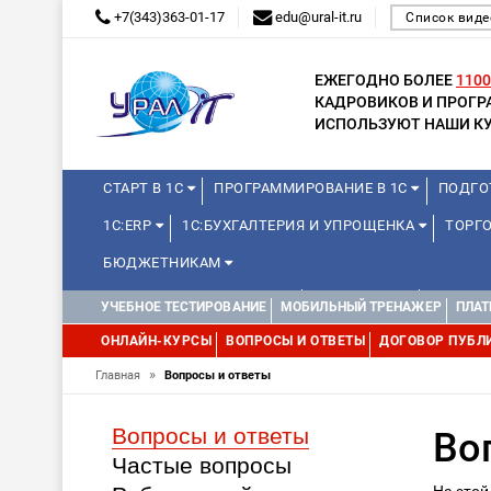
+7(343)363-01-17
edu@ural-it.ru
Список виде
ЕЖЕГОДНО БОЛЕЕ
1100
КАДРОВИКОВ И ПРОГ
ИСПОЛЬЗУЮТ НАШИ КУ
СТАРТ В 1С
ПРОГРАММИРОВАНИЕ В 1С
ПОДГО
1С:ERP
1С:БУХГАЛТЕРИЯ И УПРОЩЕНКА
ТОРГО
БЮДЖЕТНИКАМ
КУРСЫ ДЛЯ ШКОЛЬНИКОВ
МИНИ-КУРСЫ
КУРСЫ 
УЧЕБНОЕ ТЕСТИРОВАНИЕ
МОБИЛЬНЫЙ ТРЕНАЖЕР
ПЛАТ
ДРУГИЕ
1С:МЕДИЦИНА
WEB, JAVA И ANDROID
ОНЛАЙН-КУРСЫ
ВОПРОСЫ И ОТВЕТЫ
ДОГОВОР ПУБЛ
»
Главная
Вопросы и ответы
Вопросы и ответы
Во
Частые вопросы