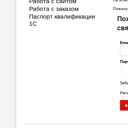
Работа с сайтом
На этой
Работа с заказом
Пожалуй
Паспорт квалификации
По
1С
св
Ema
Пар
Заб
Рег