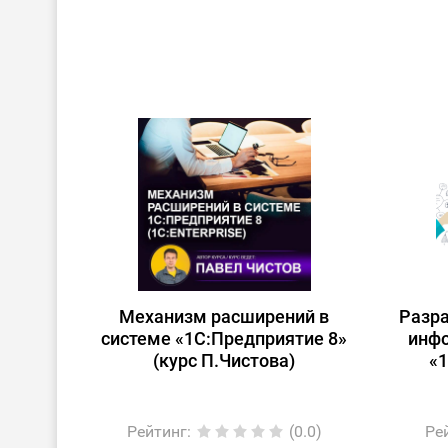
Механизм расширений в
Разр
системе «1С:Предприятие 8»
инф
(курс П.Чистова)
«1
Рейтинг
:
(0.0)
Ре