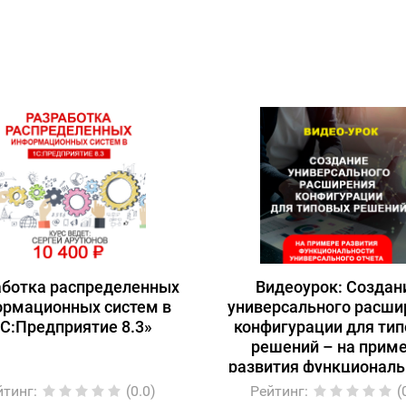
аботка распределенных
Видеоурок: Создан
ормационных систем в
универсального расши
С:Предприятие 8.3»
конфигурации для ти
решений – на прим
развития функциональ
универсального отч
йтинг
:
(0.0)
Рейтинг
:
(