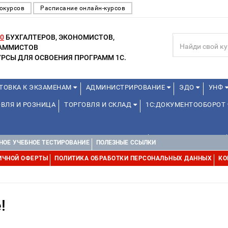
окурсов
Расписание онлайн-курсов
0
БУХГАЛТЕРОВ, ЭКОНОМИСТОВ,
РАММИСТОВ
РСЫ ДЛЯ ОСВОЕНИЯ ПРОГРАММ 1С.
ТОВКА К ЭКЗАМЕНАМ
АДМИНИСТРИРОВАНИЕ
ЭДО
УНФ
ВЛЯ И РОЗНИЦА
ТОРГОВЛЯ И СКЛАД
1С:ДОКУМЕНТООБОРОТ
ДЛЯ ПРЕПОДАВАТЕЛЕЙ ШКОЛЬНЫХ КУРСОВ
ДЛЯ ШКОЛЬНИКОВ
НОЕ УЧЕБНОЕ ТЕСТИРОВАНИЕ
ПОЛЕЗНЫЕ ССЫЛКИ
ИЧНОЙ ОФЕРТЫ
ПОЛИТИКА ОБРАБОТКИ ПЕРСОНАЛЬНЫХ ДАННЫХ
КО
!