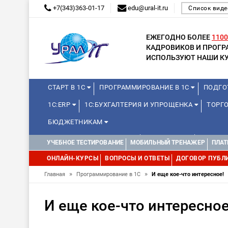
+7(343)363-01-17
edu@ural-it.ru
Список виде
ЕЖЕГОДНО БОЛЕЕ
1100
КАДРОВИКОВ И ПРОГ
ИСПОЛЬЗУЮТ НАШИ КУ
СТАРТ В 1С
ПРОГРАММИРОВАНИЕ В 1С
ПОДГО
1С:ERP
1С:БУХГАЛТЕРИЯ И УПРОЩЕНКА
ТОРГО
БЮДЖЕТНИКАМ
КУРСЫ ДЛЯ ШКОЛЬНИКОВ
МИНИ-КУРСЫ
КУРСЫ 
УЧЕБНОЕ ТЕСТИРОВАНИЕ
МОБИЛЬНЫЙ ТРЕНАЖЕР
ПЛАТ
ДРУГИЕ
1С:МЕДИЦИНА
WEB, JAVA И ANDROID
ОНЛАЙН-КУРСЫ
ВОПРОСЫ И ОТВЕТЫ
ДОГОВОР ПУБЛ
»
»
Главная
Программирование в 1С
И еще кое-что интересное!
И еще кое-что интересное