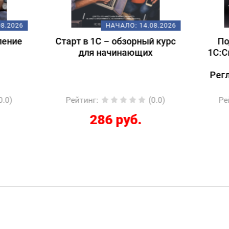
НАЧАЛО:
14.08.2026
НАЧАЛО:
18.
т в 1С – обзорный курс
Подготовка к экзам
для начинающих
1С:Специалист-консул
1С:ERP 2.5.
Регламентированный
йтинг
:
(0.0)
Рейтинг
:
(
286 руб.
12267 руб.