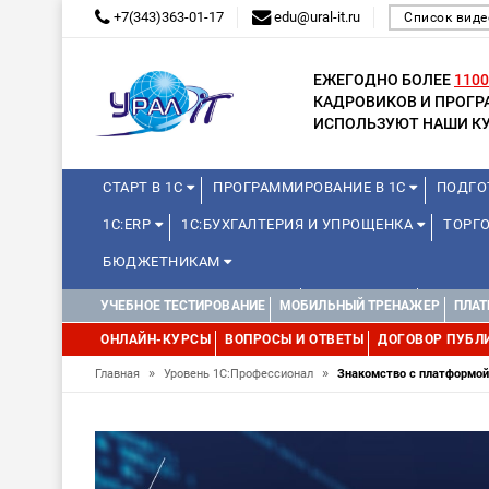
+7(343)363-01-17
edu@ural-it.ru
Список виде
ЕЖЕГОДНО БОЛЕЕ
1100
КАДРОВИКОВ И ПРОГ
ИСПОЛЬЗУЮТ НАШИ КУ
СТАРТ В 1С
ПРОГРАММИРОВАНИЕ В 1С
ПОДГО
1С:ERP
1С:БУХГАЛТЕРИЯ И УПРОЩЕНКА
ТОРГО
БЮДЖЕТНИКАМ
КУРСЫ ДЛЯ ШКОЛЬНИКОВ
МИНИ-КУРСЫ
КУРСЫ 
УЧЕБНОЕ ТЕСТИРОВАНИЕ
МОБИЛЬНЫЙ ТРЕНАЖЕР
ПЛАТ
ДРУГИЕ
1С:МЕДИЦИНА
WEB, JAVA И ANDROID
ОНЛАЙН-КУРСЫ
ВОПРОСЫ И ОТВЕТЫ
ДОГОВОР ПУБЛ
»
»
Главная
Уровень 1С:Профессионал
Знакомство с платформой