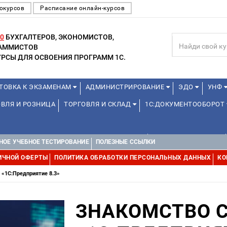
окурсов
Расписание онлайн-курсов
0
БУХГАЛТЕРОВ, ЭКОНОМИСТОВ,
РАММИСТОВ
РСЫ ДЛЯ ОСВОЕНИЯ ПРОГРАММ 1С.
ТОВКА К ЭКЗАМЕНАМ
АДМИНИСТРИРОВАНИЕ
ЭДО
УНФ
ВЛЯ И РОЗНИЦА
ТОРГОВЛЯ И СКЛАД
1С:ДОКУМЕНТООБОРОТ
ДЛЯ ПРЕПОДАВАТЕЛЕЙ ШКОЛЬНЫХ КУРСОВ
ДЛЯ ШКОЛЬНИКОВ
НОЕ УЧЕБНОЕ ТЕСТИРОВАНИЕ
ПОЛЕЗНЫЕ ССЫЛКИ
ИЧНОЙ ОФЕРТЫ
ПОЛИТИКА ОБРАБОТКИ ПЕРСОНАЛЬНЫХ ДАННЫХ
КО
 «1C:Предприятие 8.3»
ЗНАКОМСТВО 