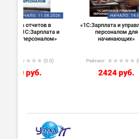
08.2026
НАЧАЛО:
14.08.2026
 в
«1С:Зарплата и управление
Стар
ата и
персоналом для
лом»
начинающих»
0.0)
Рейтинг
:
(0.0)
Ре
2424 руб.