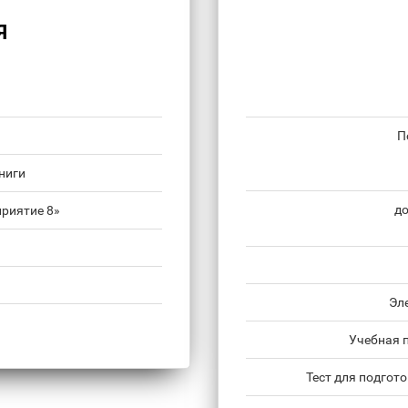
Я
П
ниги
до
риятие 8»
Эл
Учебная 
Тест для подгот