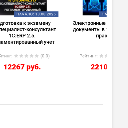
08.2026
НАЧАЛО:
18.08.2026
ену
Электронные перевозочные
Испо
ьтант
документы в 1С: от теории к
ст
практике
(
 учет
0.0)
Рейтинг
:
(0.0)
Ре
2210 руб.