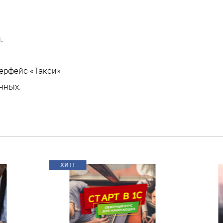
.
ерфейс «Такси»
нных.